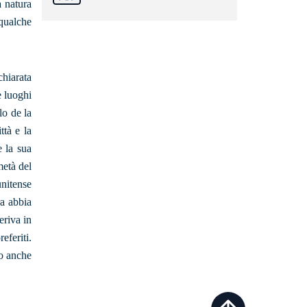
a natura
 qualche
chiarata
e luoghi
lo de la
ttà e la
 la sua
metà del
unitense
ra abbia
eriva in
eferiti.
to anche