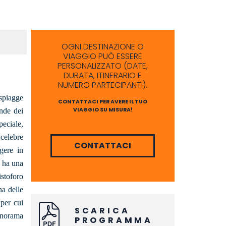
OGNI DESTINAZIONE O
VIAGGIO PUÒ ESSERE
PERSONALIZZATO (DATE,
DURATA, ITINERARIO E
NUMERO PARTECIPANTI).
 spiagge
CONTATTACI PER AVERE IL TUO
VIAGGIO SU MISURA!
ande dei
peciale,
 celebre
CONTATTACI
gere in
a ha una
istoforo
na delle
per cui
SCARICA
panorama
PROGRAMMA