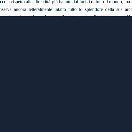
cola rispetto alle altre città più battute dai turisti di tutto il mondo, ma
erva ancora letteralmente intatto tutto lo splendore della sua archi
Si respira un'atmosfera più tranquilla rispetto a quella di città come 
giore autenticità e identità locale. Splendidi sono luoghi come, ad ese
ali ancora perfettamente conservati, caratteristica che fa proprio di que
sa è la Plaza Mayor, vero e proprio cuore pulsante di Trinidad nonc
a Trinidad, sulla cui scalinata spesso si soffermano bravissimi suon
rnata. In Plaza Mayor, però, si trovano anche i migliori ristoranti, se 
n piatto della cucina tradizionale e i tanti negozi di artigianato. A Tr
unicipal, tanto per godere delle meravigliose sale interne quanto per s
ore vista panoramica possibile su tutta la città. La città di Trinidad, semb
Alta Disponibilità