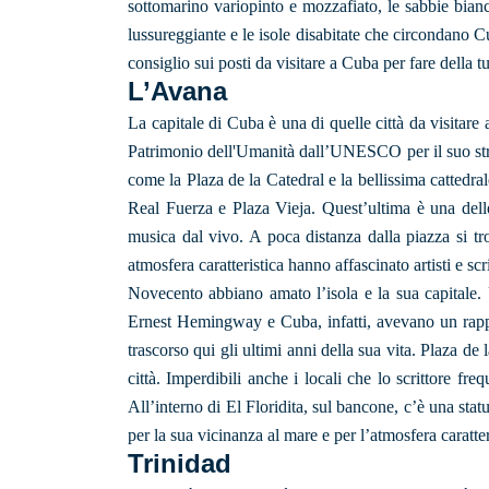
sottomarino variopinto e mozzafiato, le sabbie bianc
lussureggiante e le isole disabitate che circondano 
consiglio sui posti da visitare a Cuba per fare della
L’Avana
La capitale di Cuba è una di quelle città da visitare 
Patrimonio dell'Umanità dall’UNESCO per il suo strao
come la Plaza de la Catedral e la bellissima cattedra
Real Fuerza e Plaza Vieja. Quest’ultima è una delle l
musica dal vivo. A poca distanza dalla piazza si t
atmosfera caratteristica hanno affascinato artisti e s
Novecento abbiano amato l’isola e la sua capitale. Un 
Ernest Hemingway e Cuba, infatti, avevano un rappo
trascorso qui gli ultimi anni della sua vita. Plaza d
città. Imperdibili anche i locali che lo scrittore fr
All’interno di El Floridita, sul bancone, c’è una stat
per la sua vicinanza al mare e per l’atmosfera caratte
Trinidad