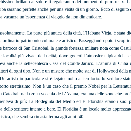
hissime brillano al sole e ti regaleranno dei momenti di puro relax. L
Cuba saranno perfette anche per una visita di un giorno. Ecco di seguito
 tua vacanza un’esperienza di viaggio da non dimenticare.
assolutamente. La parte più antica della città, l’Habana Vieja, è stata di
rdinario patrimonio culturale e artistico. Passeggiando potrai scoprir
le barocca di San Cristobal, la grande fortezza militare nota come Castil
ocalità più vivaci della città, dove goderti l’atmosfera tipica della ci
rova anche la settecentesca Casa del Conde Jaruco. L’anima di Cuba e
crittori di ogni tipo. Non è un mistero che molte star di Hollywood della 
artista in particolare si è legato molto al territorio: lo scrittore stat
rto strettissimo. Non è un caso che il premio Nobel per la Letteratu
e la Catedral, nella zona vecchia de L’Avana, era una delle zone che pref
equentava di più: La Bodeguita del Medio ed El Floridita erano i suoi pr
ua dello scrittore intento a bere. El Floridita è un locale molto apprezza
ristica, che sembra rimasta ferma agli anni ’40.