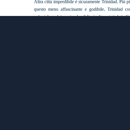
Altra città imperdibile è sicuramente Trinidad. Più pic
questo meno affascinante e godibile, Trinidad cons
coloniale e dei suoi splendidi vicoli acciottolati. 
Santiago de Cuba, un'aria fatta anche, forse, di mag
centro storico, letteralmente pieno di edifici coloni
uno dei Patrimoni dell'Umanità Unesco. Meraviglio
della splendida Iglesia Parroquial de la Santissim
ammirare nelle ore più fresche e rilassate della gio
assaporare tutto il meraviglioso gusto di qualche buo
obbligatorio anche un passaggio al Museo Històrico M
cima alla sua torre per lasciarci estasiare dalla migli
sospesa nel tempo.
10 giorni / 8 notti
10
Cuba