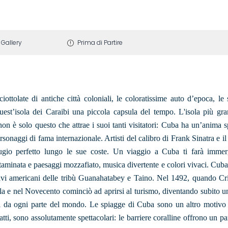
Gallery
Prima di Partire
ottolate di antiche città coloniali, le coloratissime auto d’epoca, le
quest’isola dei Caraibi una piccola capsula del tempo. L'isola più gr
 non è solo questo che attrae i suoi tanti visitatori: Cuba ha un’anima s
personaggi di fama internazionale. Artisti del calibro di Frank Sinatra e il
ugio perfetto lungo le sue coste. Un viaggio a Cuba ti farà immer
ontaminata e paesaggi mozzafiato, musica divertente e colori vivaci. Cub
nativi americani delle tribù Guanahatabey e Taino. Nel 1492, quando Cr
 e nel Novecento cominciò ad aprirsi al turismo, diventando subito u
ti da ogni parte del mondo. Le spiagge di Cuba sono un altro motivo 
fatti, sono assolutamente spettacolari: le barriere coralline offrono un 